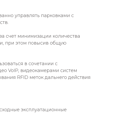
анно управлять парковками с
ств.
 за счет минимизации количества
и, при этом повысив общую
зоваться в сочетании с
део VoIP, видеокамерами систем
ывания RFID меток дальнего действия
осходные эксплуатационные