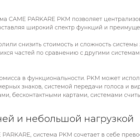
ема CAME PARKARE PKM позволяет централизов
ставляя широкий спектр функций и преимуще
олили снизить стоимость и сложность системы
ихся частей по сравнению с другими системам
омисса в функциональности. PKM может исполь
рных знаков, системой передачи голоса и ви
ами, бесконтактными картами, системами счит
ней и небольшой нагрузкой
PARKARE, система PKM сочетает в себе прев