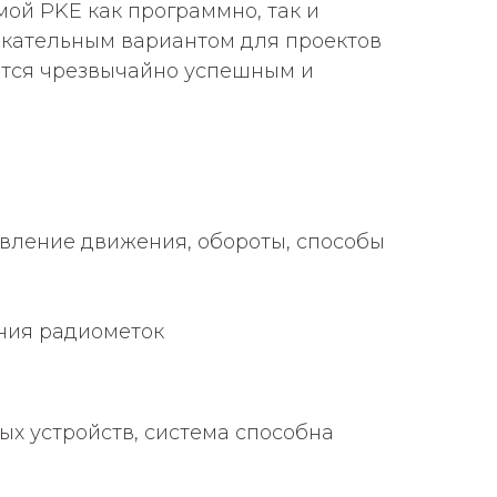
мой PKE как программно, так и
екательным вариантом для проектов
тся чрезвычайно успешным и
авление движения, обороты, способы
ания радиометок
х устройств, система способна