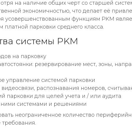
мотря на наличие общих черт со старшей систе
твенной экономичностью, что делает её привл
ря усовершенствованным функциям PKM являе
 платной парковки среднего класса.
тва системы PKM
дов на парковку
втостоянки: резервирование мест, зоны, напр
е управление системой парковки
 видеосвязи, распознавания номеров, считыв
й парковки для целей учета и / или аудита
онними системами и решениями
вать неограниченное количество периферийны
 требования.